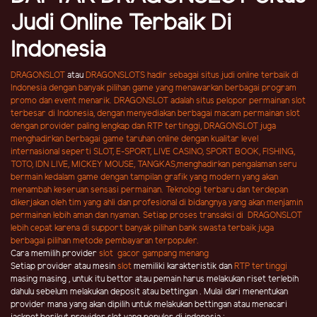
Judi Online Terbaik Di
Indonesia
DRAGONSLOT
atau
DRAGONSLOTS
hadir sebagai situs judi online terbaik di
Indonesia dengan banyak pilihan game yang menawarkan berbagai program
promo dan event menarik. DRAGONSLOT adalah situs pelopor permainan slot
terbesar di Indonesia, dengan menyediakan berbagai macam permainan slot
dengan provider paling lengkap dan RTP tertinggi, DRAGONSLOT
juga
menghadirkan berbagai game
taruhan online
dengan kualitar level
internasional seperti SLOT, E-SPORT, LIVE CASINO, SPORT BOOK, FISHING,
TOTO, IDN LIVE, MICKEY MOUSE, TANGKAS,menghadirkan pengalaman seru
bermain kedalam game dengan tampilan grafik yang modern yang akan
menambah keseruan sensasi permainan. Teknologi terbaru dan terdepan
dikerjakan oleh tim yang ahli dan profesional di bidangnya yang akan menjamin
permainan lebih aman dan nyaman. Setiap proses transaksi di DRAGONSLOT
lebih cepat karena di support banyak pilihan bank swasta terbaik juga
berbagai pilihan metode pembayaran terpopuler.
Cara memilih provider
slot gacor gampang menang
Setiap provider atau mesin
slot
memiliki karakteristik dan
RTP tertinggi
masing masing , untuk itu bettor atau pemain harus melakukan riset terlebih
dahulu sebelum melakukan deposit atau bettingan . Mulai dari menentukan
provider mana yang akan dipilih untuk melakukan bettingan atau menacari